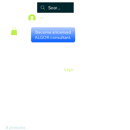
Login
Become a licensed
ALGOR consultant.
Principal
Algor
Blog
Grupos
Loja
Programa de certificação
Scheduling with consultants
Gestores Regionais
Página inicial
Todos os produtos
Todos os produtos
8 produtos
Filtrar e ordenar