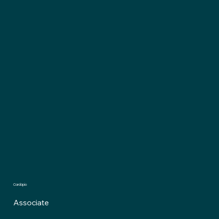
em IA
Cardápio
Associate