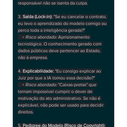
responsável não se isenta da culpa.
3. 
Saída (Lock-in):
 "Se eu cancelar o contrato, 
eu levo o aprendizado do modelo comigo ou 
perco toda a inteligência gerada?"
    ◦ 
Risco abordado:
 Aprisionamento 
tecnológico. O conhecimento gerado com 
dados públicos deve pertencer ao Estado, 
não à empresa.
4. 
Explicabilidade:
 "Eu consigo explicar ao 
Juiz por que a IA tomou essa decisão?"
    ◦ 
Risco abordado:
 "Caixas-pretas" que 
tornam impossível cumprir o dever de 
motivação do ato administrativo. Se não é 
explicável, não pode ser usado para decidir 
direitos.
5. 
Pedigree do Modelo (Risco de Copyright):