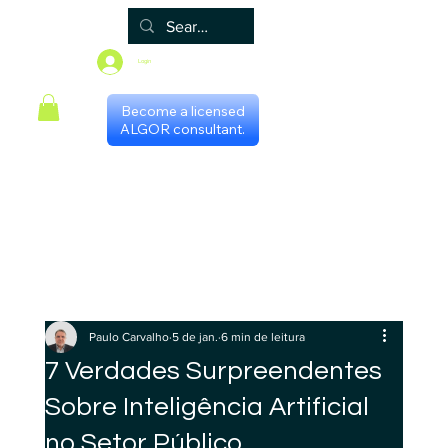
Login
Become a licensed
ALGOR consultant.
Principal
Algor
Blog
Grupos
Loja
Programa de certificação
Scheduling with consultants
Gestores Regionais
Paulo Carvalho
5 de jan.
6 min de leitura
7 Verdades Surpreendentes
Sobre Inteligência Artificial
no Setor Público