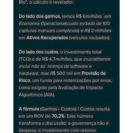
Bio", o cálculo é revelador. 
Do lado dos ganhos
, temos R$ 6
milhões  em
Economia Operacional
(
custo evitado de 
100 
capturas manuais complexas
) 
e R$
 2 milhões 
em 
Ativos Recuperados
 (veículos roubados). 
Do lado dos custos
, o investimento total 
(TCO) é de R$ 4,7
milhões
, 
que crucialmente 
inclui não so
ˊ 
licença de 
software e 
hardware
, 
mas R
$ 500 mil em 
Provisão de 
Risco
, um fundo para indenizações por erros, 
como exigido pela Avaliação de Impacto 
Algorítmico (AIA).
A fórmula
(Ganhos - Custos) / Custos
 resulta 
em um ROV de 
70,2%
. Este número 
transforma a discussão: a governança não é 
despesa, é investimento com retorno 