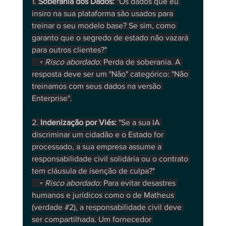
1. 
Soberania dos Dados:
 "Os dados que eu 
insiro na sua plataforma são usados para 
treinar o seu modelo base? Se sim, como 
garanto que o segredo de estado não vazará 
para outros clientes?"
    ◦ 
Risco abordado:
 Perda de soberania. A 
resposta deve ser um "Não" categórico: "Não 
treinamos com seus dados na versão 
Enterprise".
2. 
Indenização por Viés:
 "Se a sua IA 
discriminar um cidadão e o Estado for 
processado, a sua empresa assume a 
responsabilidade civil solidária ou o contrato 
tem cláusula de isenção de culpa?"
    ◦ 
Risco abordado:
 Para evitar desastres 
humanos e jurídicos como o de Matheus 
(verdade 
#2
), a responsabilidade civil deve 
ser compartilhada. Um fornecedor 