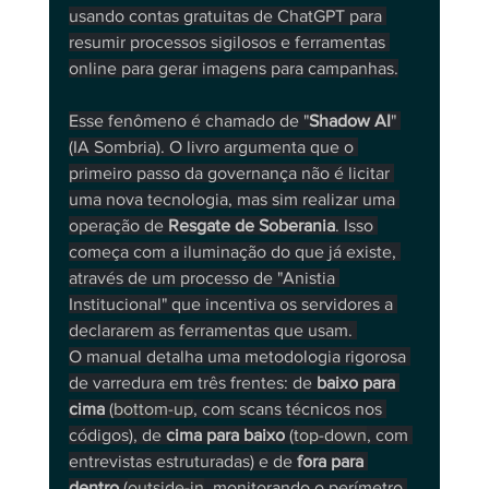
usando contas gratuitas de ChatGPT para 
resumir processos sigilosos e ferramentas 
online para gerar imagens para campanhas.
Esse fenômeno é chamado de "
Shadow AI
" 
(IA Sombria). O livro argumenta que o 
primeiro passo da governança não é licitar 
uma nova tecnologia, mas sim realizar uma 
operação de 
Resgate de Soberania
. Isso 
começa com a iluminação do que já existe, 
através de um processo de "Anistia 
Institucional" que incentiva os servidores a 
declararem as ferramentas que usam. 
O manual detalha uma metodologia rigorosa 
de varredura em três frentes: de 
baixo para 
cima
 (
bottom-up
, com scans técnicos nos 
códigos), de 
cima para baixo
 (
top-down
, com 
entrevistas estruturadas) e de
 fora para 
dentro
 (
outside-in
, monitorando o perímetro 