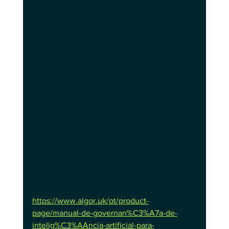
https://www.algor.uk/pt/product-
page/manual-de-governan%C3%A7a-de-
intelig%C3%AAncia-artificial-para-