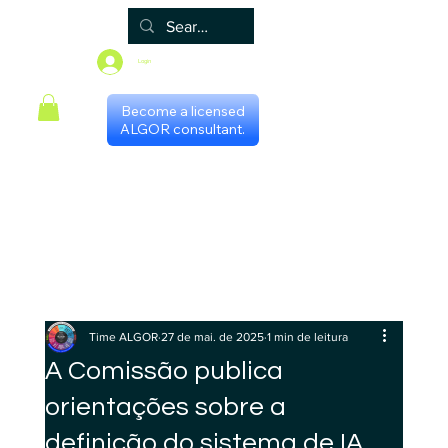
Login
Become a licensed
ALGOR consultant.
Principal
Algor
Blog
Grupos
Loja
Programa de certificação
Scheduling with consultants
Gestores Regionais
Time ALGOR
27 de mai. de 2025
1 min de leitura
A Comissão publica
orientações sobre a
definição do sistema de IA