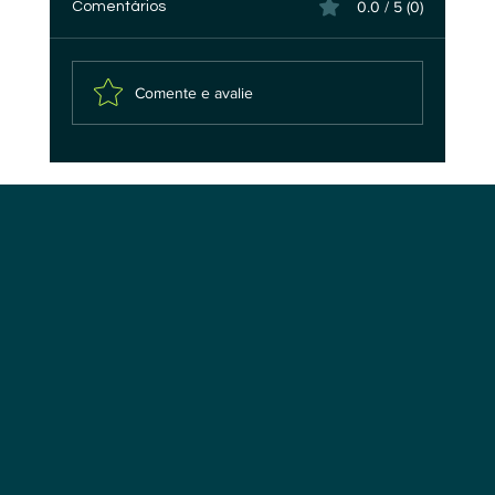
0.0 / 5 (0)
Comentários
Comente e avalie
A Pilha Tecnológica da Soberania Digital
em IA