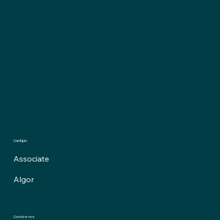
Cardápio
Associate
Algor
Contate-nos