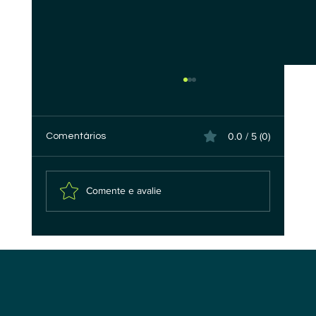
0.0 / 5 (0)
Comentários
Comente e avalie
Transparência de conteúdo gerado por
IA: o plano de ação que eu adotaria para
preparar uma organização para o Artigo
50 do AI Act.