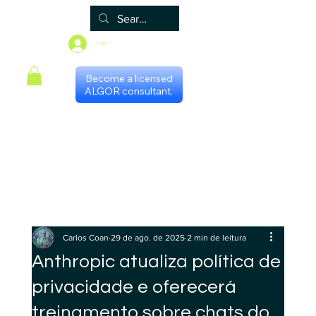
Login
Become a licensed
ALGOR consultant.
Principal
Algor
Blog
Grupos
Loja
Programa de certificação
Scheduling with consultants
Gestores Regionais
Carlos Coan
29 de ago. de 2025
2 min de leitura
Anthropic atualiza política de
privacidade e oferecerá
treinamento sobre chats do