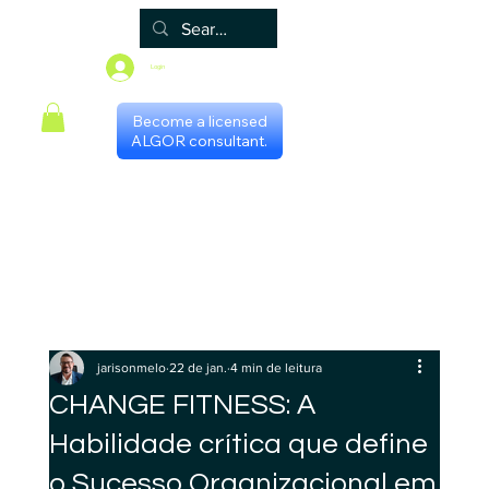
Login
Become a licensed
ALGOR consultant.
Principal
Algor
Blog
Grupos
Loja
Programa de certificação
Scheduling with consultants
Gestores Regionais
jarisonmelo
22 de jan.
4 min de leitura
CHANGE FITNESS: A
Habilidade crítica que define
o Sucesso Organizacional em