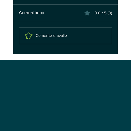
0.0 / 5 (0)
Comentários
Comente e avalie
A Pilha Tecnológica da Soberania Digital
em IA