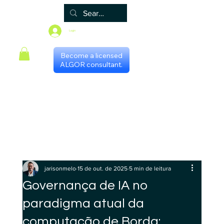
Login
Become a licensed
ALGOR consultant.
Principal
Algor
Blog
Grupos
Loja
Programa de certificação
Scheduling with consultants
Gestores Regionais
jarisonmelo
15 de out. de 2025
5 min de leitura
Governança de IA no
paradigma atual da
computação de Borda: