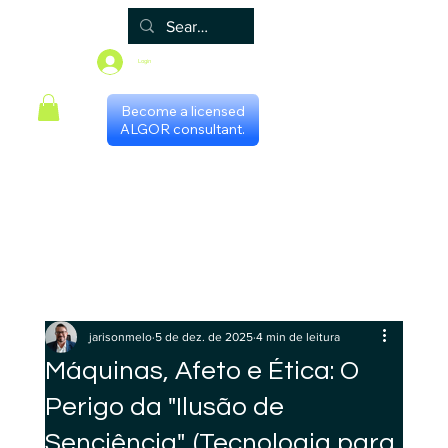
Login
Become a licensed
ALGOR consultant.
Principal
Algor
Blog
Grupos
Loja
Programa de certificação
Scheduling with consultants
Gestores Regionais
jarisonmelo
5 de dez. de 2025
4 min de leitura
Máquinas, Afeto e Ética: O
Perigo da "Ilusão de
Senciência". (Tecnologia para