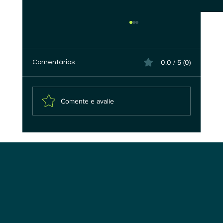
0.0 / 5 (0)
Comentários
Comente e avalie
A Pilha Tecnológica da Soberania Digital
em IA