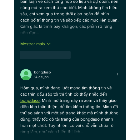
bàn luận về cách tổng hợp số liệu và dự đoán, nên 
cũng mở ra xem thử cho biết. Mình không tìm hiểu 
sâu, chỉ xem qua trong thời gian ngắn để nhìn 
cách bố trí thông tin và sắp xếp các mục liên quan. 
Cảm giác là trình bày khá gọn, các phần rõ ràng 
nên đọc…
Mostrar mais
Curtir
Responder
bongdaso
14 de jan.
Hôm qua, mình đang lướt mạng tìm thông tin về 
các trận đấu sắp tới thì tình cờ thấy nhắc đến 
bongdaso
. Mình mở trang này ra xem và thấy giao 
diện khá thân thiện, dễ tìm kiếm thông tin. Mình đã 
thử so sánh với một số trang khác mà mình thường 
dùng, thấy tốc độ tải trang của bongdaso nhanh 
hơn một chút. Tuy nhiên, có vài chỗ vẫn chưa rõ 
ràng lắm, như cách hiển thị lịch…