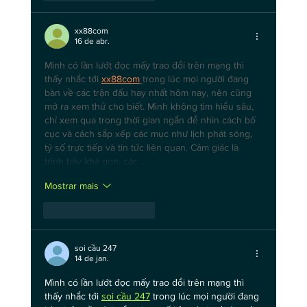
xx88com
16 de abr.
Mình có lần lướt đọc mấy trao đổi trên mạng thì 
thấy nhắc tới 
xx88com
trong lúc mọi người đang 
bàn về các trận đấu hay nhất hôm nay, nên cũng 
mở ra xem thử cho biết. Mình không tìm hiểu sâu, 
chỉ xem qua trong thời gian ngắn để nhìn cách bố 
cục và cách sắp xếp các mục như lịch phát sóng, 
tỷ số trực tiếp và tin tức liên quan. Cảm giác là 
trình bày khá gọn, các…
Mostrar mais
Curtir
Responder
soi cầu 247
14 de jan.
Mình có lần lướt đọc mấy trao đổi trên mạng thì 
thấy nhắc tới 
soi cầu 247
 trong lúc mọi người đang 