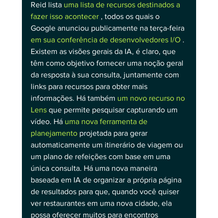
Reid lista 
uma lista de recursos destinados a 
fazer isso acontecer
 , todos os quais o 
Google anunciou publicamente na terça-feira 
em sua conferência de desenvolvedores I/O
 . 
Existem as visões gerais da IA, é claro, que 
têm como objetivo fornecer uma noção geral 
da resposta à sua consulta, juntamente com 
links para recursos para obter mais 
informações. Há também 
um novo recurso no 
Lens
 que permite pesquisar capturando um 
vídeo. Há 
uma nova ferramenta de 
planejamento
 projetada para gerar 
automaticamente um itinerário de viagem ou 
um plano de refeições com base em uma 
única consulta. Há uma nova maneira 
baseada em IA de organizar a própria página 
de resultados para que, quando você quiser 
ver restaurantes em uma nova cidade, ela 
possa oferecer muitos para encontros 