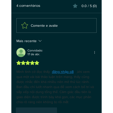
0.0 / 5 (0)
4 comentários
Comente e avalie
Mais recente
A Pilha Tecnológica da Soberania Digital
em IA
Convidado:
17 de abr.
Avaliado com 5 de 5 estrelas.
Mình tình cờ đọc thấy  
đăng nhập o8
   ,khi xem 
qua một vài bài thảo luận trên mạng, thấy cũng 
được nhắc đến khá nhiều nên mở thử lúc rảnh. 
Ban đầu chỉ lướt nhanh qua để xem cách bố trí và 
sắp xếp nội dung tổng thể. Cảm giác đầu tiên là 
giao diện được trình bày khá gọn, các mục phân 
chia rõ ràng nên không bị rối mắt
Curtir
Responder