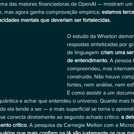
uma das maiores financiadoras da OpenAI — mostram um
do, mas agora ganha comprovação empírica: 
estamos terce
cidades mentais que deveriam ser fortalecidas.
O estudo da Wharton demon
respostas sintetizadas por 
de linguagem 
criam uma sen
de entendimento
. A pessoa 
compreendeu, mas intername
construído. Não houve comp
fontes, nem análise, nem esf
É como assistir a um docume
quântica e achar que entendeu o universo. Quanto mais fá
a ela tende a ser — e mais superficial se torna o aprend
e se conecta diretamente ao segundo achado crítico: 
a det
ento crítico
. A pesquisa da Carnegie Mellon com a Micro
uários que mais confiam na IA são justamente os que me