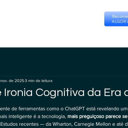
Become 
ALGOR c
os
Loja
Programa de certificação
Scheduling wit
 nov. de 2025
3 min de leitura
Ironia Cognitiva da Era 
e 5 estrelas.
ente de ferramentas como o ChatGPT está revelando um
ais inteligente é a tecnologia, 
mais preguiçoso parece se 
 Estudos recentes — da Wharton, Carnegie Mellon e até da