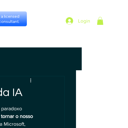
a licensed
Login
onsultant.
h consultants
Gestores Regionais
da IA
 paradoxo 
tornar o nosso 
 Microsoft, 