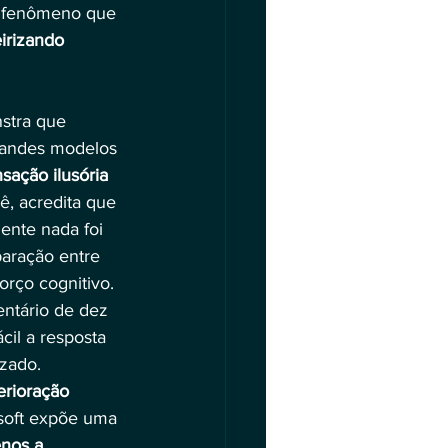
 fenômeno que 
irizando 
stra que 
grandes modelos 
sação ilusória 
lê, acredita que 
nte nada foi 
aração entre 
orço cognitivo. 
ntário de dez 
cil a resposta 
izado.
erioração 
soft expõe uma 
nos a 