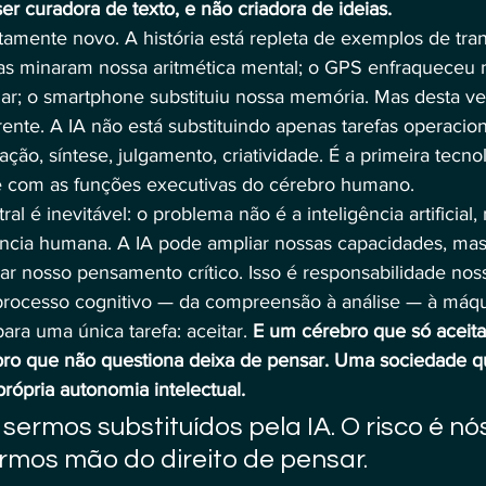
ser curadora de texto, e não criadora de ideias.
amente novo. A história está repleta de exemplos de tran
ras minaram nossa aritmética mental; o GPS enfraqueceu 
r; o smartphone substituiu nossa memória. Mas desta vez
rente. A IA não está substituindo apenas tarefas operacion
tação, síntese, julgamento, criatividade. É a primeira tecno
 com as funções executivas do cérebro humano.
ntral é inevitável: o problema não é a inteligência artificial
ência humana. A IA pode ampliar nossas capacidades, ma
ar nosso pensamento crítico. Isso é responsabilidade nos
processo cognitivo — da compreensão à análise — à máqu
ara uma única tarefa: aceitar. 
E um cérebro que só aceita
bro que não questiona deixa de pensar. Uma sociedade q
rópria autonomia intelectual.
 sermos substituídos pela IA. O risco é nó
mos mão do direito de pensar.