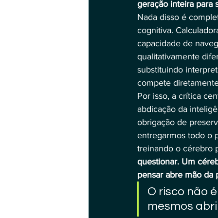
geração inteira para 
Nada disso é complet
cognitiva. Calculado
capacidade de navega
qualitativamente dife
substituindo interpre
compete diretamente
Por isso, a crítica ce
abdicação da intelig
obrigação de preserv
entregarmos todo o 
treinando o cérebro p
questionar. Um cére
pensar abre mão da p
O risco não é
mesmos abrir