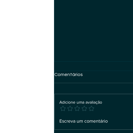
Comentários
Adicione uma avaliação
Transparência de conteúdo
Escreva um comentário
gerado por IA: o plano de
ação que eu adotaria para