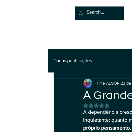
Principal
Algor
Blog
Grup
Todas publicações
Time ALGOR
23 de
A Grande 
Avaliado com NaN d
A dependência cresc
inquietante: quanto m
próprio pensamento.