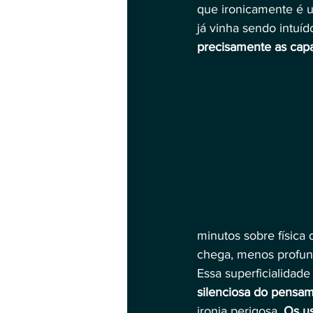
que ironicamente é 
já vinha sendo intuí
precisamente as capa
minutos sobre física 
chega, menos profund
Essa superficialidad
silenciosa do pensam
ironia perigosa. 
Os us