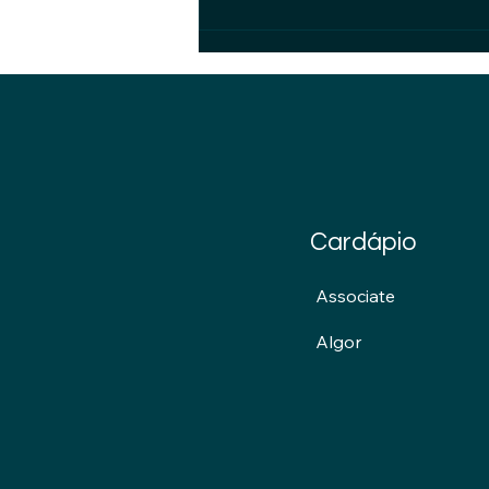
preparar uma organização
para o Artigo 50 do AI Act.
Cardápio
Associate
Algor