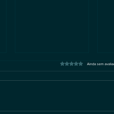
Avaliado com 0 de 5 estrel
Ainda sem avali
A Pilha Tecnológica da
O us
Soberania Digital em IA
Artif
resp