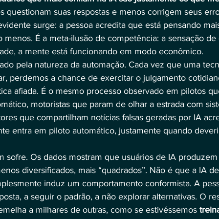
s questionam suas respostas e menos corrigem seus err
vidente surge: a pessoa acredita que está pensando mai
o menos. É a meta-ilusão de competência: a sensação de
dade, a mente está funcionando em modo econômico.
icado pela natureza da automação. Cada vez que uma tecn
ar, perdemos a chance de exercitar o julgamento cotidi
tica afiada. É o mesmo processo observado em pilotos qu
omático, motoristas que param de olhar a estrada com sis
ores que compartilham notícias falsas geradas por IA acr
nte entra em piloto automático, justamente quando deveri
m sofre. Os dados mostram que usuários de IA produzem 
os diversificados, mais “quadrados”. Não é que a IA des
implesmente induz um comportamento conformista. A pess
sposta, a seguir o padrão, a não explorar alternativas. O r
emelha a milhares de outras, como se estivéssemos 
trei