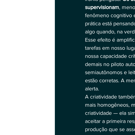
supervisionam
, meno
fenômeno cognitivo e
prática está pensand
algo quando, na ver
Esse efeito é amplif
tarefas em nosso lug
nossa capacidade crí
demais no piloto aut
semiautônomos e leit
estão corretas. A me
alerta.
A criatividade també
mais homogêneos, men
criatividade — ela s
aceitar a primeira re
produção que se ass