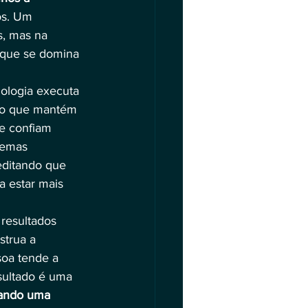
os. Um 
s, mas na 
 que se domina 
ologia executa 
ano que mantém 
e confiam 
temas 
editando que 
a estar mais 
resultados 
trua a 
oa tende a 
esultado é uma 
nando uma 