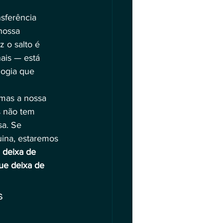
sferência 
nossa 
 o salto é 
ais — está 
logia que 
, mas a nossa 
s não tem 
sa. Se 
ina, estaremos 
 deixa de 
ue deixa de 
s 