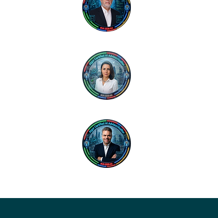
José Ricardo
Gestor Regional 
Marci Dantas
Líder Regional - 
Jorge (JK) Kren
Líder Regional - 