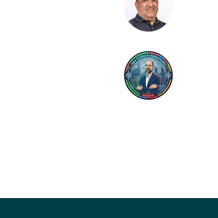
Gervas
- RJ
Gest
Silvio 
Fortaleza - CE
Líde
ing
Curitiba - PR