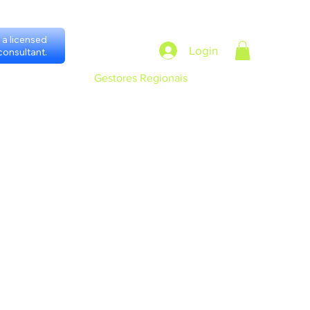
a licensed
Login
onsultant.
h consultants
Gestores Regionais