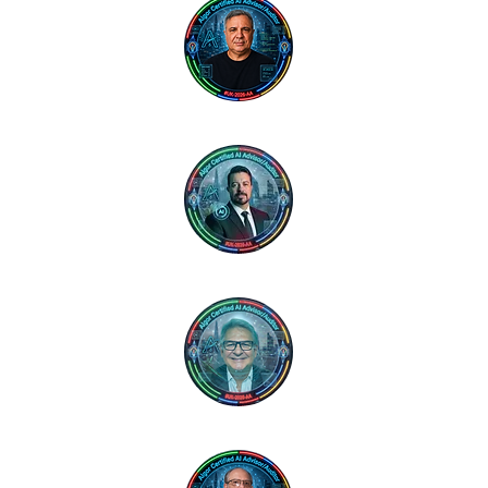
Paulo Carvalho
President - ALG
Jarison Melo
Gestor Regional 
Evaldo Reinas
Gestor Regional 