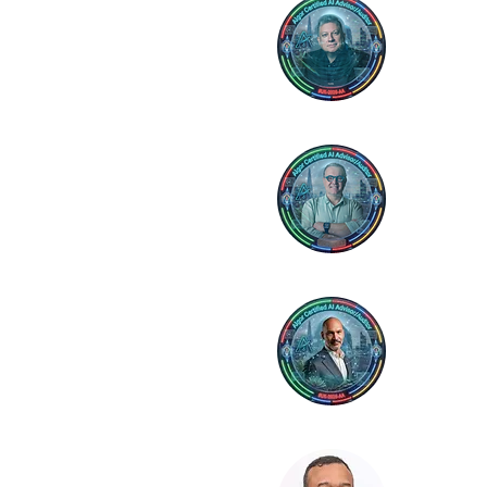
Orland
OR BRASIL
Coor
Carlos
- CE
Gest
Edísio
- PR
Gest