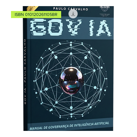
ISBN 010120261105BR