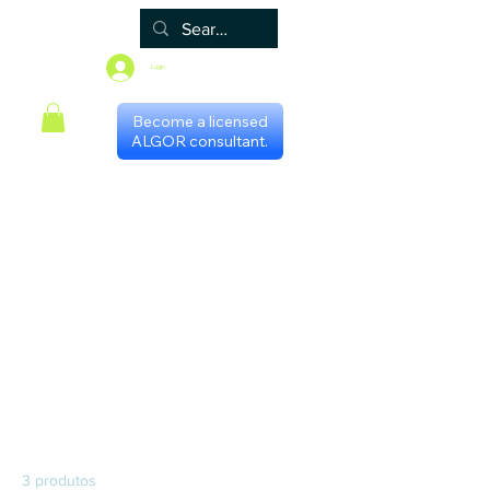
Login
Become a licensed
ALGOR consultant.
Principal
Algor
Blog
Grupos
Loja
Programa de certificação
Scheduling with consultants
Gestores Regionais
Página inicial
Livro em Português
Livro em Português
3 produtos
Filtrar e ordenar