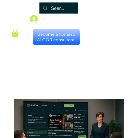
Login
Become a licensed
ALGOR consultant.
Principal
Algor
Blog
Grupos
Loja
Programa de certificação
Scheduling with consultants
Gestores Regionais