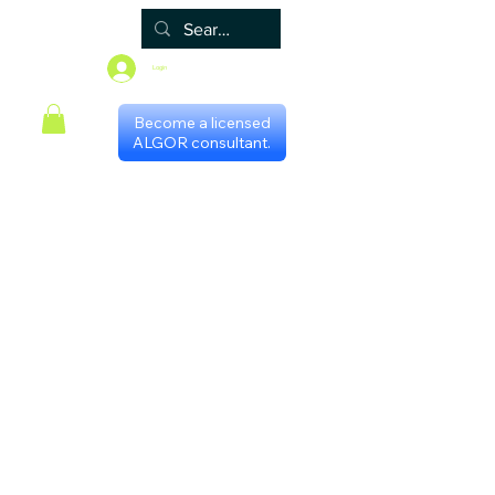
Login
Become a licensed
ALGOR consultant.
Principal
Algor
Blog
Grupos
Loja
Programa de certificação
Scheduling with consultants
Gestores Regionais