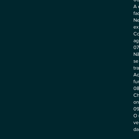
A 
fa
Ne
ex
Co
ag
07
Nã
se
tr
Aq
fu
08
Ch
on
09
O 
ve
da