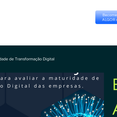
Become 
ALGOR c
p
Certificate programs
Events
International Chapters
FAQ
Sc
Terms & Conditions
dade de Transformação Digital