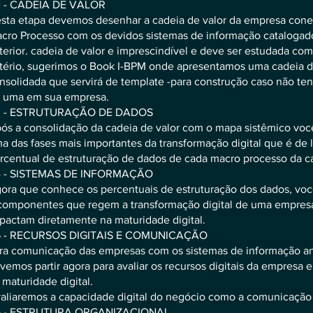
 - CADEIA DE VALOR
sta etapa devemos desenhar a cadeia de valor da empresa con
cro Processo com os devidos sistemas de informação catalogad
terior. cadeia de valor e imprescindível e deve ser estudada co
itério, sugerimos o Book I-BPM onde apresentamos uma cadeia d
nsolidada que servirá de template -para construção caso não ten
 uma em sua empresa.
 - ESTRUTURAÇÃO DE DADOS
ós a consolidação da cadeia de valor com o mapa sistêmico voc
a das fase s mais importantes da transformação digital que é de l
rcentual de estruturação de dados de cada macro processo da ca
 - SISTEMAS DE INFORMAÇÃO
ora que conhece os percentuais de estruturação dos dados, você
componentes que regem a transformação digital de uma empres
pactam diretamente na maturidade digital.
 - RECURSOS DIGITAIS E COMUNICAÇÃO
ra comunicação das empresas com os sistemas de informação an
vemos partir agora para avaliar os recursos digitais da empresa 
 maturidade digital.
aliaremos a capacidade digital do negócio como a comunicação 
 - ESTRUTURA ORGANIZACIONAL