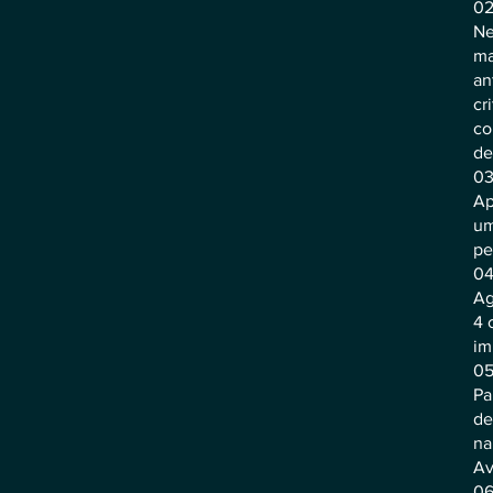
02
Ne
ma
an
cr
co
de
03
Ap
um
pe
04
Ag
4 
im
05
Pa
de
na
Av
06