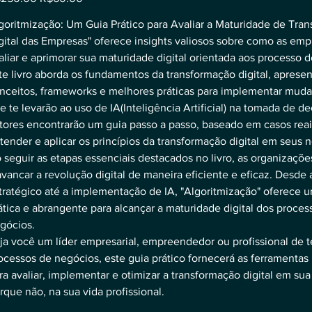
e
price
goritmização: Um Guia Prático para Avaliar a Maturidade de Tra
gital das Empresas" oferece insights valiosos sobre como as e
aliar e aprimorar sua maturidade digital orientada aos processo 
te livro aborda os fundamentos da transformação digital, aprese
nceitos, frameworks e melhores práticas para implementar muda
e te levarão ao uso de IA(Inteligência Artificial) na tomada de d
itores encontrarão um guia passo a passo, baseado em casos reai
tender e aplicar os princípios da transformação digital em seus 
 seguir as etapas essenciais destacados no livro, as organizaç
avancar a revolução digital de maneira eficiente e eficaz. Desde
tratégico até a implementação de IA, "Algoritmização" oferece
ática e abrangente para alcançar a maturidade digital dos proces
gócios.
ja você um líder empresarial, empreendedor ou profissional de 
ocessos de negócios, este guia prático fornecerá as ferramentas
ra avaliar, implementar e otimizar a transformação digital em su
rque não, na sua vida profissional.