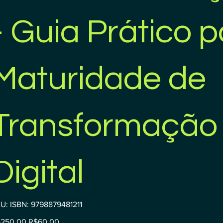
- Guia Prático 
Maturidade de
Transformação
Digital
SKU
U:
ISBN: 9798879481211
ISBN:
9798879481211
inal
Sale
250.00
R$60.00