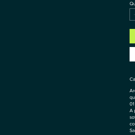
Qu
Ca
Ar
qu
01
A 
so
co
Sa