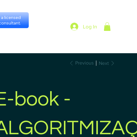
a licensed
onsultant.
Log In
heduling with consultants
Privacy Policy
Previous
Next
E-book -
ALGORITMIZA