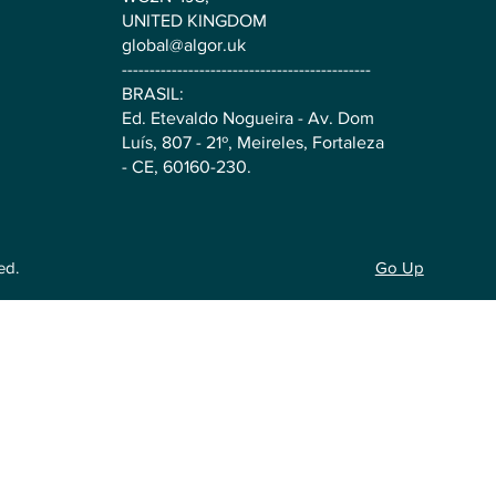
UNITED KINGDOM
global@algor.uk
---------------------------------------------
BRASIL:
Ed. Etevaldo Nogueira - Av. Dom
Luís, 807 - 21º, Meireles, Fortaleza
- CE, 60160-230.
Go Up
ed.