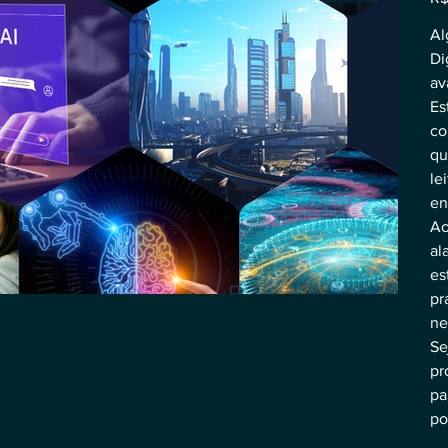
pric
Al
Di
av
Es
co
qu
le
en
Ao
al
es
pr
ne
Se
pr
pa
po